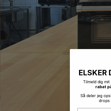
ELSKER 
Tilmeld dig mi
rabat på
Så deler jeg opsk
drops 
Fornavn