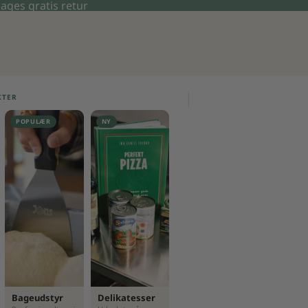
dages gratis retur
DET ORIGINALE PIZZA
Jons Pizza Ki
Se pakken →
KTER
POPULÆR
NY
Bageudstyr
Delikatesser