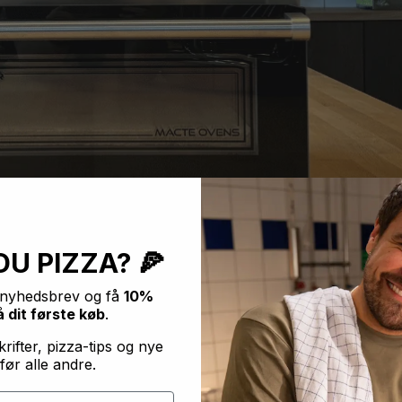
DU PIZZA? 🍕
t nyhedsbrev og få
10%
 dit første køb
.
rifter, pizza-tips og nye
før alle andre.