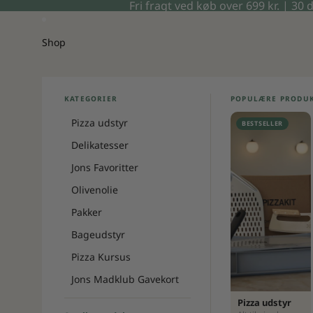
Gå til indhold
Fri fragt ved køb over 699 kr. | 30 
Shop
KATEGORIER
POPULÆRE PRODU
Pizza udstyr
BESTSELLER
Delikatesser
Jons Favoritter
Olivenolie
Pakker
Bageudstyr
Pizza Kursus
Jons Madklub Gavekort
Pizza udstyr