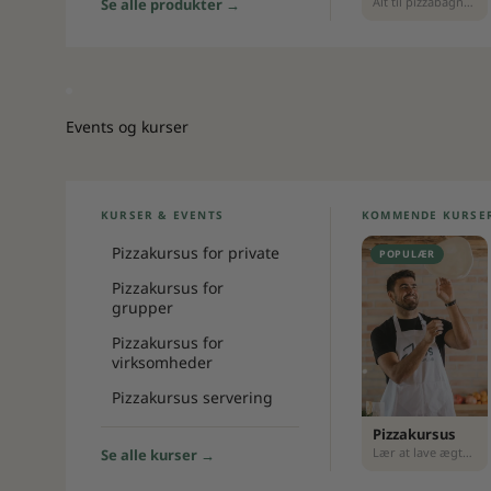
Alt til pizzabagning
Se alle produkter →
Events og kurser
KURSER & EVENTS
KOMMENDE KURSE
Pizzakursus for private
POPULÆR
Pizzakursus for
grupper
Pizzakursus for
virksomheder
Pizzakursus servering
Pizzakursus
Lær at lave ægte pizza
Se alle kurser →