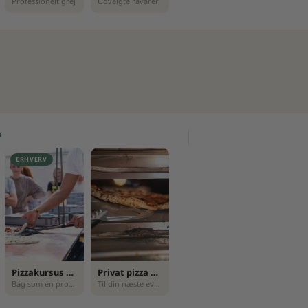
Professionelt grej
Udvalgte råvarer
NÆSTE KURSUS
Book dit kurs
Se alle kurser 
R
ERHVERV
Pizzakursus for virksomheder
Privat pizza servering
Bag som en professionel
Til din næste event