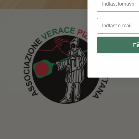
Email
Få