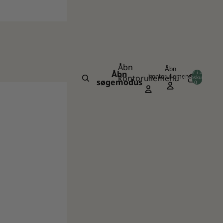
us hos Jon
Åbn
Åbn
Varer i alt i
Åbn
kontorullemenu
kontorullemenu
indkøbskurven:
0
søgemodus
0
→